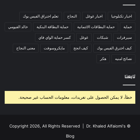
اخبار تكنلوجيا
اخبار غوغل
النجاح
تعلم اختراق الفيس بوك
حماية
حماية البطاقات الائتمانية
حماية البطاقة البنكية
خالد الفيومي
سيرفرات
شبكات
غوغل
كسر حماية الواي فاي
كيف اخترق الفيس بوك
كيف انجح
مايكروسوفت
معنى النجاح
نصائح امنيه
هكر
تابعنا
خطأ، لا يمكن الحصول على تغريدات، معلومات الحساب غير صحيحة.
Dr. Khaled Alfaiomi's
© Copyright 2026, All Rights Reserved |
Blog