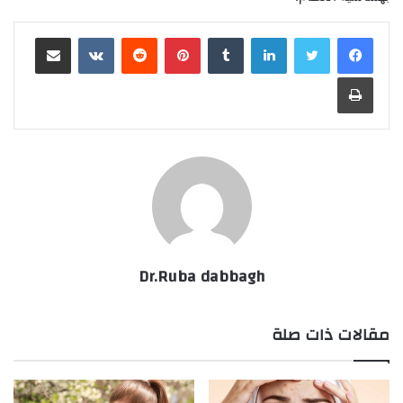
لينكدإن
‏Tumblr
بينتيريست
‏Reddit
‏VKontakte
مشاركة عبر البريد
طباعة
Dr.Ruba dabbagh
مقالات ذات صلة