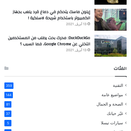
إيلون ماسك يتحكم في دماغ قرد يلعب بجهاز
الكمبيوتر باستخدام شريحة لاسلكية !
13 أبريل, 2021
DuckDuckGo: محرك بحث يطلب من المستخدمين
التخلي عن Google Chrome، فما السبب ؟
13 أبريل, 2021
الفئات
التقنية
359
مواضيع عامة
144
الصحة و الجمال
81
غيّر حياتك
37
سيارات تيسلا
5