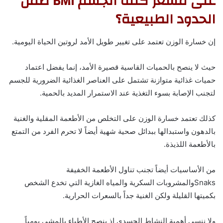
على مشعر كتلة الجسم BMI ضمن
الحدود الطبيعية؟
إن خسارة الوزن تعتمد على تغيير طويل الأمد لروتين الحياة اليومية.
حيث لا ينصح بالحميات القاسية قصيرة الأمد، إنما يفضل اعتماد
حميات غذائية متوازنة تشتمل على العناصر الغذائية الضرورية للجسم
لتجنب الإصابة بسوء التغذية عند الاستمرار المديد بالحمية.
كذلك تعتمد خسارة الوزن على التخلص من الأطعمة المقلية والغنية
بالدهون واستبدالها ببدائل صحية شهية أيضاً لا تحرم الفرد من التمتع
بالأطعمة اللذيذة.
من الأساسيات أيضاً تجنب تناول الأطعمة الخفيفة
Snaksوالمشروبات السكرية والمياه الغازية التي تخدع الشخص
بكميتها القليلة ولكن الغنية جداً بالسعرات الحرارية.
ولا ننسى أهمية النشاط الجسدي إذ ينصح الأطباء بالمشي يومياً