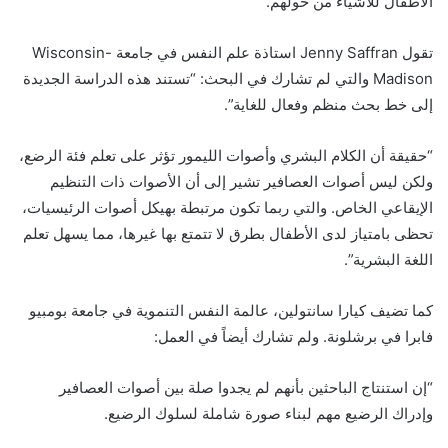
الأطفال للأشياء من حولهم.
تقول Jenny Saffran استاذة علم النفس في جامعة Wisconsin-
Madison والتي لم تشارك في البحث: “تستند هذه الدراسة الجديدة
إلى خط بحث منظم وفعال للغاية”.
“حقيقة أن الكلام البشري وأصوات الليمور تؤثر على تعلم فئة الرضع،
ولكن ليس أصوات العصافير تشير إلى أن الأصوات ذات التنظيم
الإيقاعي الخاص. والتي ربما تكون مرتبطة بهيكل أصوات الرئيسيات،
تحظى بامتياز لدى الأطفال بطرق لا تتمتع بها غيرها، مما يسهل تعلم
اللغة البشرية”.
كما تضيف كيارا سانتولين، عالمة النفس التنموية في جامعة بومبيو
فابرا في برشلونة. ولم تشارك أيضاً في العمل:
“إن استنتاج الباحثين بأنهم لم يجدوا صلة بين أصوات العصافير
وإدراك الرضيع مهم لبناء صورة شاملة لسلوك الرضيع.