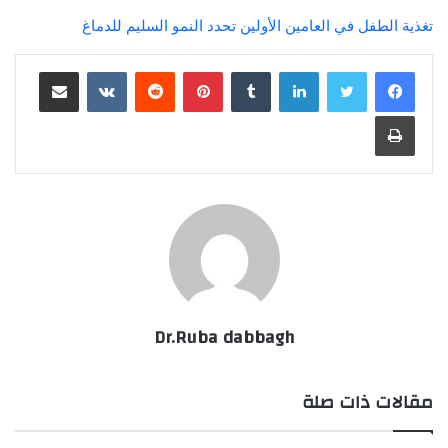
تغذية الطفل في العامين الأولين تحدد النمو السليم للدماغ
لينكدإن
‏Tumblr
بينتيريست
‏Reddit
‏VKontakte
مشاركة عبر البريد
طباعة
Dr.Ruba dabbagh
مقالات ذات صلة