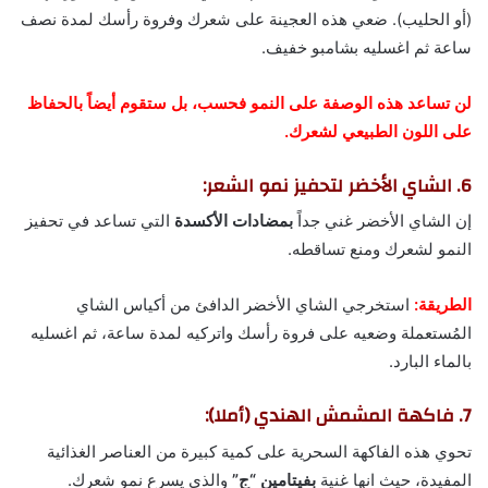
(أو الحليب). ضعي هذه العجينة على شعرك وفروة رأسك لمدة نصف
ساعة ثم اغسليه بشامبو خفيف.
لن تساعد هذه الوصفة على النمو فحسب، بل ستقوم أيضاً بالحفاظ
على اللون الطبيعي لشعرك.
6. الشاي الأخضر لتحفيز نمو الشعر:
إن الشاي الأخضر غني جداً
بمضادات الأكسدة
التي تساعد في تحفيز
النمو لشعرك ومنع تساقطه.
الطريقة:
استخرجي الشاي الأخضر الدافئ من أكياس الشاي
المُستعملة وضعيه على فروة رأسك واتركيه لمدة ساعة، ثم اغسليه
بالماء البارد.
7. فاكهة المشمش الهندي (أملا):
تحوي هذه الفاكهة السحرية على كمية كبيرة من العناصر الغذائية
المفيدة، حيث انها غنية
بفيتامين “ج”
والذي يسرع نمو شعرك.