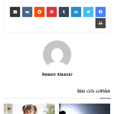
لينكدإن
‏Tumblr
بينتيريست
‏Reddit
‏VKontakte
مشاركة عبر البريد
طباعة
Rawan Alaasar
مقالات ذات صلة