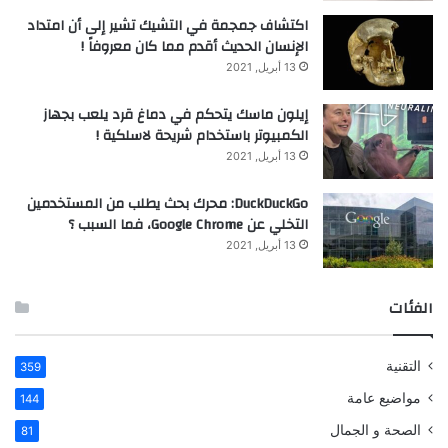
اكتشاف جمجمة في التشيك تشير إلى أن امتداد
الإنسان الحديث أقدم مما كان معروفاً !
13 أبريل, 2021
إيلون ماسك يتحكم في دماغ قرد يلعب بجهاز
الكمبيوتر باستخدام شريحة لاسلكية !
13 أبريل, 2021
DuckDuckGo: محرك بحث يطلب من المستخدمين
التخلي عن Google Chrome، فما السبب ؟
13 أبريل, 2021
الفئات
التقنية
359
مواضيع عامة
144
الصحة و الجمال
81