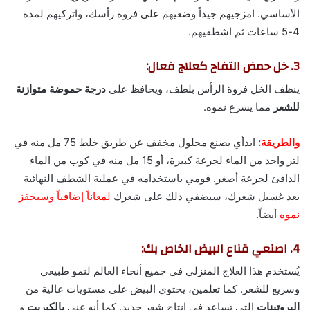
الأساسي. امزجيهم جيداً وضعيهم على فروة رأسك، واتركيهم لمدة
4-5 ساعات ثم اشطفيهم.
3. خل حمض التفاح كعلاج فعال:
ينظف الخل فروة الرأس بلطف، ويحافظ على
درجة حموضة متوازنة
للشعر
مما يسرع نموه.
والطريقة:
ابدأي بصنع محلول مخفف عن طريق خلط 75 مل منه في
لتر واحد من الماء لجرعة كبيرة، أو 15 مل منه في كوب من الماء
الدافئ لجرعة أصغر. قومي باستخدامه في عملية الشطف النهائية
بعد غسيل شعرك، سيضفي ذلك على شعرك
لمعاناً إضافياً وسيحفز
نموه
أيضاً.
4. اصنعي قناع البيض الخاص بك:
يُستخدم هذا العلاج المنزلي في جميع أنحاء العالم لنمو طبيعي
وسريع للشعر. كما تعلمين، يحتوي البيض على مستويات عالية من
البروتينات
التي تساعد في إنتاج شعر جديد. كما أنه غني
بالكبريت
و