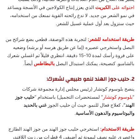
احتوائه على
الكبريت
الذي يعزز إنتاج الكولاجين في الأنسجة ويساعد
في نمو الشعر من جديد. لا تدع رائحته القوية تمنعك من استخدامه،
حيث ستزول بعد أول عملية غسيل للشعر.
طريقة استخدامه للشعر:
لتجربة هذه الوصفة، قطعي بضع شرائح من
البصل واستخرجي عصيره (إما عن طريق هرسه أو برشه) وضعيه
على فروة رأسك لمدة 10-15 دقيقة. انتظري قليلاً ثم اغسلي شعرك
بالشامبو. كنصيحة، يمكنك استبدال البصل
بالبطاطس
أيضاً.
2. حليب جوز الهند لنمو طبيعي لشعرك:
ينصح بلوسوم كوتشار (رئيس مجلس إدارة مجموعة شركات
“
بلوسوم كوتشار
” لمستحضرات التجميل) باستخدام “
حليب
جوز
الهند”
، كعلاج فعال للنمو. حيث أن حليب الجوز
غني بالحديد
والبوتاسيوم والدهون الأساسية
.
طريقة الاستخدام:
استخرجي حليب جوز الهند من جوز الهند الطازج
واعصري عليه نصف ليمونة ثم أضيفي 4 قطرات من زيت اللافندر