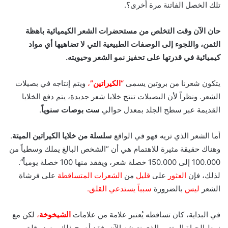
تلك الخصل الفاتنة مرة أخرى؟.
حان الآن وقت التخلص من مستحضرات الشعر الكيميائية باهظة
الثمن، واللجوء إلى الوصفات الطبيعية التي لا تضاهيها أي مواد
كيميائية في قدرتها على تحفيز نمو الشعر وحيويته.
يتكون شعرنا من بروتين يسمى
“الكيراتين”
،
ويتم إنتاجه في بصيلات
الشعر. ونظراً لأن البصيلات تنتج خلايا شعر جديدة، يتم دفع الخلايا
القديمة عبر سطح الجلد بمعدل حوالي
ست بوصات سنوياً
.
أما الشعر الذي تريه فهو في الواقع
سلسلة
من خلايا الكيراتين الميتة
.
وهناك حقيقة مثيرة للاهتمام هي أن “الشخص البالغ يملك وسطياً من
100.000 إلى 150.000 خصلة شعر، ويفقد منها 100 خصلة يومياً”.
لذلك، فإن
العثور
على
قليل
من
الشعرات المتساقطة
على فرشاة
الشعر
ليس
بالضرورة
سبباً يستدعي القلق.
في البداية، كان تساقطه يُعتبر علامة من علامات
الشيخوخة
،
لكن مع
نمط الحياة المتعب الذي نعيشه الآن، فقد أصبح ذلك مصدر قلق