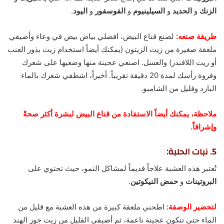
الزنك
و
الحديد
و
السيلينيوم
و
الفوسفور
و
اليود
.
طريقة صنعه:
لصنع قناع البيض، افصلي بياض بيض في وعاء وأضيفي
ملعقة صغيرة من زيت الزيتون (يمكنك أيضاً استخدام زيت بذور العنب
أو زيت اللافندر) والعسل. اصنعي عجينة منها وضعيها على شعرك
وفروة رأسك لمدة 20 دقيقة تقريباً. أخيراً، اشطفي شعرك بالماء
البارد وقليل من الشامبو.
ملاحظة، يمكنك أيضاً الاستفادة من قناع البيض لبشرة أكثر صحةً
وإشراقاً.
5. نبات الحلبة:
تُعتبر هذه العشبة علاجاً قديماً لمشاكل النمو، حيث تحتوي على
البروتينات
و
حمض النيكوتين
.
لتحضير الوصفة:
اطحني ملعقة كبيرة من هذه العشبة مع قليل من
الماء حتى تتكون عجينة ناعمة، ثم أضيفي القليل من زيت جوز الهند