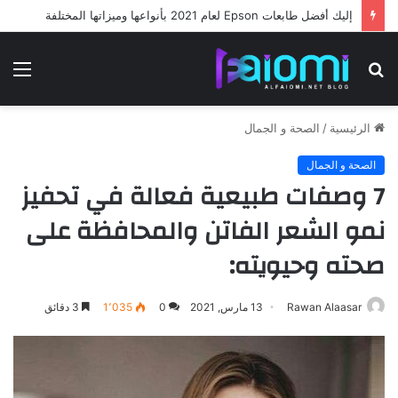
اكتشاف جمجمة في التشيك تشير إلى أن امتداد الإنسان الحديث أقدم مما كان معروفاً !
بحث
الق
عن
الرئيسية
/
الصحة و الجمال
الصحة و الجمال
7 وصفات طبيعية فعالة في تحفيز
نمو الشعر الفاتن والمحافظة على
صحته وحيويته:
Rawan Alaasar
13 مارس, 2021
0
1٬035
3 دقائق