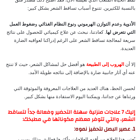
بالنسبة للكثيرين. تتنوع أسباب تساقط الشعر بشكل كبير:
الأدوية
و
عدم التوازن الهرموني
و
نوع النظام
الغذائي
و
ضغوط العمل
التي نتعرض لها
. كعادتنا، نبحث عن علاج كيميائي للحصول على نتائج
سريعة لمعالجة تساقط الشعر على الرغم إدراكنا لعواقبه الضارة
العديدة.
إلا أن
الهروب إلى الطبيعة
هو أفضل حل لمشاكل الشعر، حيث لا تنتج
عنه أي آثار جانبية ضارة بالإضافة إلى نتائجه طويلة الأمد.
لحسن الحظ، هناك العديد من العلاجات المعروفة والموثوقة التي
ورثناها عن جداتنا، ويمكننا اليوم الاستفادة منها بشكل كبير.
إليك 7 علاجات منزلية سهلة التحضير وفعالة جداً لتساقط
الشعر، والتي تتوفر معظم مكوناتها في مطبخك:
1. عصير البصل لتحفيز نموه:
يُعتبر هذا العلاج من أقدم العلاجات وأكثرها فعالية، وذلك بسبب