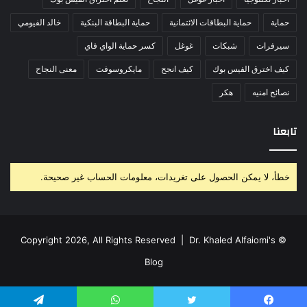
حماية
حماية البطاقات الائتمانية
حماية البطاقة البنكية
خالد الفيومي
سيرفرات
شبكات
غوغل
كسر حماية الواي فاي
كيف اخترق الفيس بوك
كيف انجح
مايكروسوفت
معنى النجاح
نصائح امنيه
هكر
تابعنا
خطأ، لا يمكن الحصول على تغريدات، معلومات الحساب غير صحيحة.
Dr. Khaled Alfaiomi's
© Copyright 2026, All Rights Reserved |
Blog