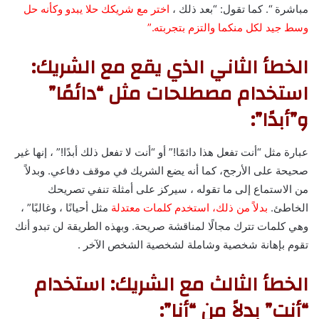
مباشرة “. كما تقول: “بعد ذلك ،
اختر مع شريكك حلا يبدو وكأنه حل
وسط جيد لكل منكما والتزم بتجربته.”
الخطأ الثاني الذي يقع مع الشريك:
استخدام مصطلحات مثل “دائمًا”
و”أبدًا”:
عبارة مثل “أنت تفعل هذا دائمًا!” أو “أنت لا تفعل ذلك أبدًا!” ، إنها غير
صحيحة على الأرجح، كما أنه يضع الشريك في موقف دفاعي. وبدلاً
من الاستماع إلى ما تقوله ، سيركز على أمثلة تنفي تصريحك
الخاطئ.
بدلاً من ذلك،
استخدم كلمات معتدلة
مثل أحيانًا ، وغالبًا” ،
وهي كلمات تترك مجالًا لمناقشة صريحة. وبهذه الطريقة لن تبدو أنك
تقوم بإهانة شخصية وشاملة لشخصية الشخص الآخر .
الخطأ الثالث مع الشريك: استخدام
“أنت” بدلاً من “أنا”: