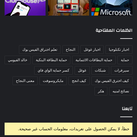
الكلمات المفتاحية
اخبار تكنلوجيا
اخبار غوغل
النجاح
تعلم اختراق الفيس بوك
حماية
حماية البطاقات الائتمانية
حماية البطاقة البنكية
خالد الفيومي
سيرفرات
شبكات
غوغل
كسر حماية الواي فاي
كيف اخترق الفيس بوك
كيف انجح
مايكروسوفت
معنى النجاح
نصائح امنيه
هكر
تابعنا
خطأ، لا يمكن الحصول على تغريدات، معلومات الحساب غير صحيحة.