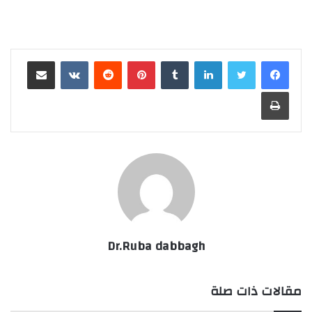
لينكدإن
‏Tumblr
بينتيريست
‏Reddit
‏VKontakte
مشاركة عبر البريد
طباعة
Dr.Ruba dabbagh
مقالات ذات صلة