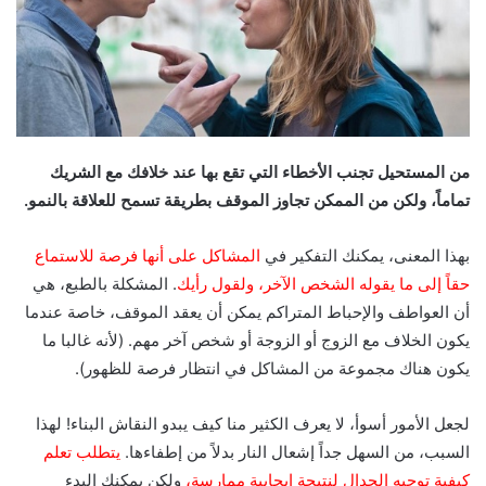
من المستحيل تجنب الأخطاء التي تقع بها عند خلافك مع الشريك
تماماً، ولكن من الممكن تجاوز الموقف بطريقة تسمح للعلاقة بالنمو.
بهذا المعنى، يمكنك التفكير في
المشاكل على أنها فرصة للاستماع
حقاً
إلى ما يقوله الشخص الآخر، ولقول رأيك
. المشكلة بالطبع، هي
أن العواطف والإحباط المتراكم يمكن أن يعقد الموقف، خاصة عندما
يكون الخلاف مع الزوج أو الزوجة أو شخص آخر مهم. (لأنه غالبا ما
يكون هناك مجموعة من المشاكل في انتظار فرصة للظهور).
لجعل الأمور أسوأ، لا يعرف الكثير منا كيف يبدو النقاش البناء! لهذا
السبب، من السهل جداً إشعال النار بدلاً من إطفاءها.
يتطلب تعلم
كيفية توجيه الجدال لنتيجة إيجابية ممارسة،
ولكن يمكنك البدء