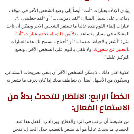
يؤدي الإدلاء بعبارات “أنت” أيضاً إلى وضع الشخص الآخر في موقف
دفاعي. على سبيل المثال؛ “لقد دمرتني …” أو “لقد جعلتني …”،
عبارات إلقاء اللوم هذه غالباً ما تستفز الشخص الآخر ويمكن أن تأخذ
المشكلة في مسار متصاعد.
بدلاً من ذلك، استخدم عبارات “أنا”
،
مثل؛ “أشعر بالإحباط عندما …” أو “أحتاج؛. تسمح لك هذه العبارات
بالتعبير عن شعورك،
ولا تلقي باللوم على الشخص الآخر ، وتضع
التركيز عليك”.
علاوة على ذلك ، لا يمكن للشخص الآخر أن ينفي تصريحات المشاعر،
وسيكون من الأسهل أيضاً أن يتعاطف معك إذا كان يعرف ما تشعر به.
الخطأ الرابع: الانتظار للتحدث بدلاً من
الاستماع الفعال:
من طبيعتنا أن نرغب في الرد والدفاع، ويزداد رد الفعل هذا عند
الخصام. ما يحدث غالباً هو أننا نشعر بالغضب خلال الجدال، فنحن