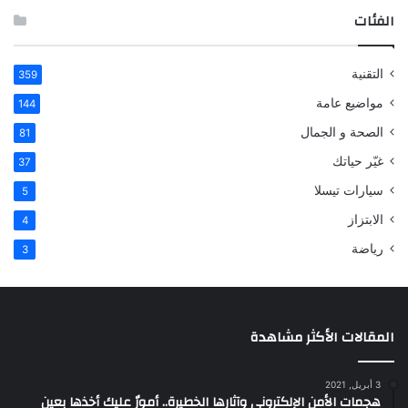
الفئات
التقنية
359
مواضيع عامة
144
الصحة و الجمال
81
غيّر حياتك
37
سيارات تيسلا
5
الابتزاز
4
رياضة
3
المقالات الأكثر مشاهدة
3 أبريل, 2021
هجمات الأمن الإلكتروني وآثارها الخطيرة.. أمورٌ عليك أخذها بعين