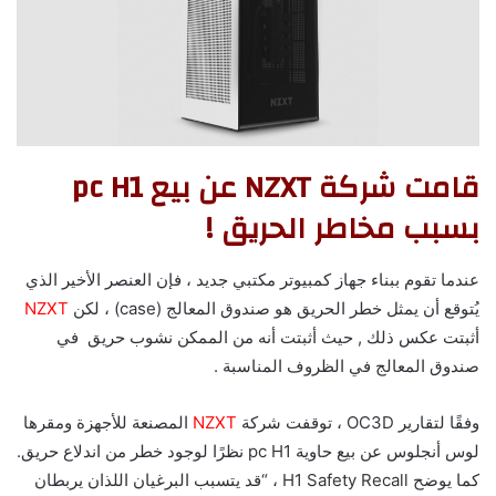
قامت شركة NZXT عن بيع pc H1
بسبب مخاطر الحريق !
عندما تقوم ببناء جهاز كمبيوتر مكتبي جديد ، فإن العنصر الأخير الذي
يُتوقع أن يمثل خطر الحريق هو صندوق المعالج (case) ، لكن
NZXT
أثبتت عكس ذلك , حيث أثبتت أنه من الممكن نشوب حريق في
صندوق المعالج في الظروف المناسبة .
وفقًا لتقارير OC3D ، توقفت شركة
NZXT
المصنعة للأجهزة ومقرها
لوس أنجلوس عن بيع حاوية pc H1 نظرًا لوجود خطر من اندلاع حريق.
كما يوضح H1 Safety Recall ، “قد يتسبب البرغيان اللذان يربطان