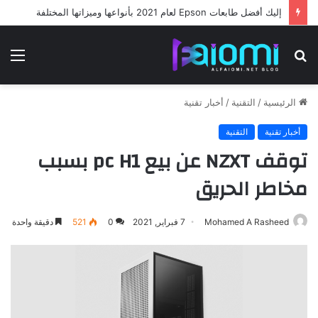
إليك أفضل طابعات Epson لعام 2021 بأنواعها وميزاتها المختلفة
بحث
الق
عن
الرئيسية
/
التقنية
/
أخبار تقنية
أخبار تقنية
التقنية
توقف NZXT عن بيع pc H1 بسبب
مخاطر الحريق
Mohamed A Rasheed
7 فبراير, 2021
0
521
دقيقة واحدة