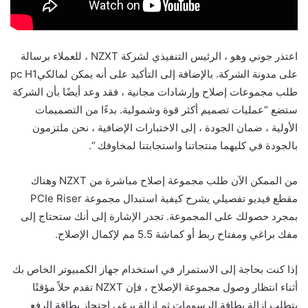
اعتذر جوني وهو ، الرئيس التنفيذي لشركة NZXT ، للعملاء برسالة
على مدونة الشركة. بالإضافة إلى التأكيد على أنه يمكن لمالكيpc H1
طلب مجموعات إصلاح وإرشادات مجانية ، فقد وعد أيضًا بأن الشركة
ستضع “عمليات تصميم أكثر قوة وشمولية. بدءًا من التصميمات
الأولية ، ضمان الجودة ، إلى الاختبارات الإضافية ، نحن ملتزمون
بالجودة في كليهما منتجاتنا واستجابتنا لمخاوفك “.
من الممكن الآن طلب مجموعة إصلاح مباشرة من NZXT وهناك
مقطع فيديو تفصيلي يشرح كيفية استبدال مجموعة PCIe Riser
بمجرد حصولك على المجموعة. تجدر الإشارة إلى أنك ستحتاج إلى
مفك براغي ومفتاح ربط أو كماشة 5.5 مم لإكمال الإصلاح.
إذا كنت بحاجة إلى الاستمرار في استخدام جهاز الكمبيوتر الخاص بك
أثناء انتظار وصول مجموعة الإصلاح ، فإن NZXT تقدم حلاً مؤقتًا
يتطلب إزالة بطاقة الرسومات ثم إزالة برغي احتجاز بطاقة الرفع