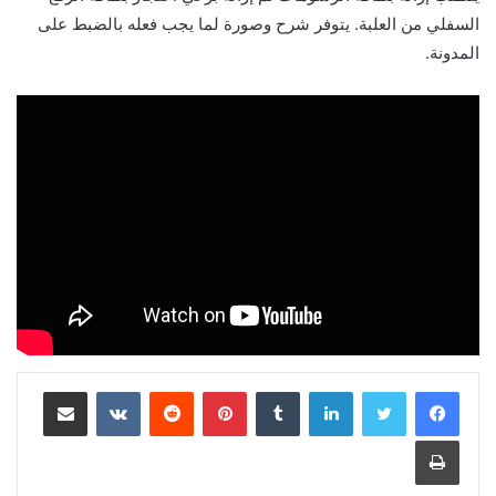
السفلي من العلبة. يتوفر شرح وصورة لما يجب فعله بالضبط على
المدونة.
لينكدإن
‏Tumblr
بينتيريست
‏Reddit
‏VKontakte
مشاركة عبر البريد
طباعة