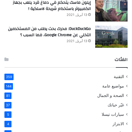
إيلون ماسك يتحكم في دماغ قرد يلعب بجهاز
الكمبيوتر باستخدام شريحة لاسلكية !
13 أبريل, 2021
DuckDuckGo: محرك بحث يطلب من المستخدمين
التخلي عن Google Chrome، فما السبب ؟
13 أبريل, 2021
الفئات
التقنية
359
مواضيع عامة
144
الصحة و الجمال
81
غيّر حياتك
37
سيارات تيسلا
5
الابتزاز
4