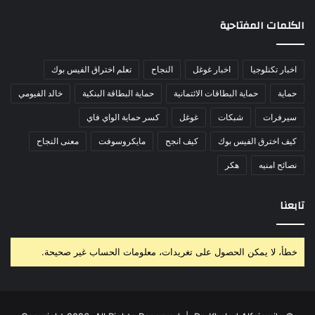
الكلمات المفتاحية
اخبار تكنلوجيا
اخبار غوغل
النجاح
تعلم اختراق الفيس بوك
حماية
حماية البطاقات الائتمانية
حماية البطاقة البنكية
خالد الفيومي
سيرفرات
شبكات
غوغل
كسر حماية الواي فاي
كيف اخترق الفيس بوك
كيف انجح
مايكروسوفت
معنى النجاح
نصائح امنيه
هكر
تابعنا
خطأ، لا يمكن الحصول على تغريدات، معلومات الحساب غير صحيحة.