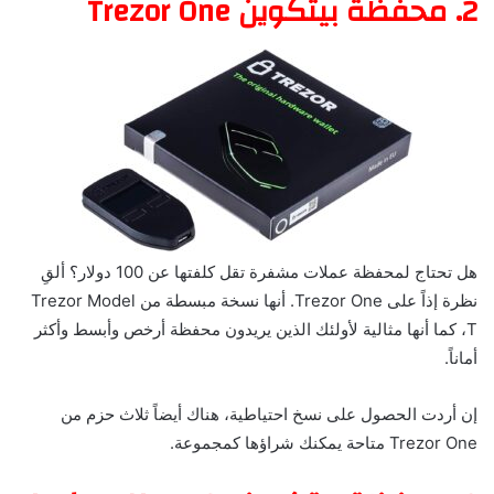
2. محفظة بيتكوين Trezor One
هل تحتاج لمحفظة عملات مشفرة تقل كلفتها عن 100 دولار؟ ألقِ
نظرة إذاً على Trezor One. أنها نسخة مبسطة من Trezor Model
T، كما أنها مثالية لأولئك الذين يريدون محفظة أرخص وأبسط وأكثر
أماناً.
إن أردت الحصول على نسخ احتياطية، هناك أيضاً ثلاث حزم من
Trezor One متاحة يمكنك شراؤها كمجموعة.