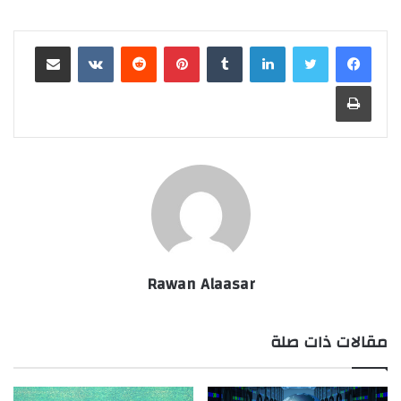
لينكدإن
‏Tumblr
بينتيريست
‏Reddit
‏VKontakte
مشاركة عبر البريد
طباعة
Rawan Alaasar
مقالات ذات صلة