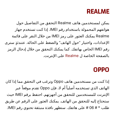
REALME
يمكن لمستخدمين هاتف Realme التحقق من التفاصيل حول
هواتفهم المحمولة باستخدام رقم IMEI. إذا كنت تستخدم جهاز
Realme يمكنك العثور على رمز IMEI من خلال النقر على قائمة
الإعدادات، واختيار “حول الهاتف” والضغط على الحالة. عتندئذٍ سترى
رقم IMEI الخاص بهاتفك. كما يمكنك التحقق من خلال إدخال الرمز
بالصفحة الخاصة ل
Realme
على الإنترنت.
OPPO
إذا كنت من مستخدمين هاتف Oppo وترغب في التحقق مما إذا كان
الهاتف الذي تستخدمه أصلياً أم لا، فإن Oppo تقدم موقعاً عبر
الإنترنت للمستخدمين للتحقق من أجهزتهم. احتفظ برقم IMEI حيث
ستحتاج إليه للتحقق من الهاتف. يمكنك العثور على الرقم عن طريق
طلب * # 06 # على هاتفك. ستظهر نافذة منبثقة تحتوي رقم IMEI.