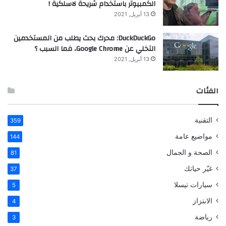
الكمبيوتر باستخدام شريحة لاسلكية !
13 أبريل, 2021
DuckDuckGo: محرك بحث يطلب من المستخدمين
التخلي عن Google Chrome، فما السبب ؟
13 أبريل, 2021
الفئات
التقنية
359
مواضيع عامة
144
الصحة و الجمال
81
غيّر حياتك
37
سيارات تيسلا
5
الابتزاز
4
رياضة
3