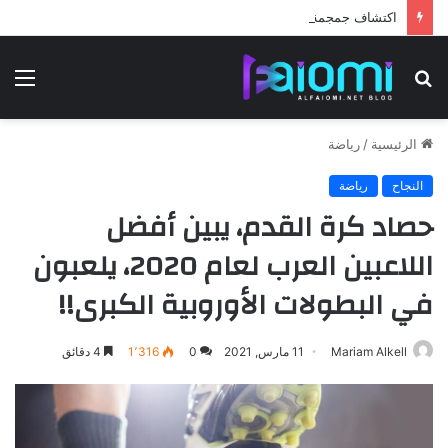
اكتشاف جمجمة في التشيك تشير إلى أن امتداد الإنسان الحديث أقدم مما كان معروفاً !
بحث
الق
عن
الرئيسية
/
رياضة
النجاح
رياضة
حصاد كرة القدم، يبين أفضل
اللاعبين العرب لعام 2020، يلعبون
في البطولات الأوروبية الكبرى!!
Mariam Alkell
11 مارس, 2021
0
1٬316
4 دقائق