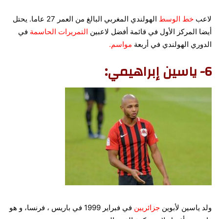
لاعب
خط الوسط
الهولندي المغربي البالغ من العمر 27 عاما.
يحتل
أيضا المركز الأول في قائمة أفضل لاعبين
التمريرات الحاسمة
في
الدوري الهولندي في أربعة
مواسم.
6- ياسين إبراهيمي:
ولد ياسين لأبوين
جزائريين
في فبراير 1999 في باريس ، فرنسا، و هو