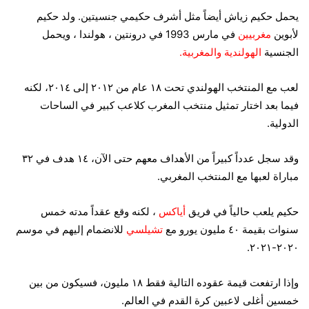
يحمل حكيم زياش أيضاً مثل أشرف حكيمي جنسيتين. ولد حكيم
لأبوين
مغربيين
في مارس 1993 في درونتين ، هولندا ، ويحمل
الجنسية
الهولندية والمغربية.
لعب مع المنتخب الهولندي تحت ١٨ عام من ٢٠١٢ إلى ٢٠١٤، لكنه
فيما بعد اختار تمثيل منتخب المغرب كلاعب كبير في الساحات
الدولية.
وقد سجل عدداً كبيراً من الأهداف معهم حتى الآن، ١٤ هدف في ٣٢
مباراة لعبها مع المنتخب المغربي.
حكيم يلعب حالياً في فريق
أياكس
، لكنه وقع عقداً مدته خمس
سنوات بقيمة ٤٠ مليون يورو مع
تشيلسي
للانضمام إليهم في موسم
٢٠٢٠-٢٠٢١.
وإذا ارتفعت قيمة عقوده التالية فقط ١٨ مليون، فسيكون من بين
خمسين أغلى لاعبين كرة القدم في العالم.