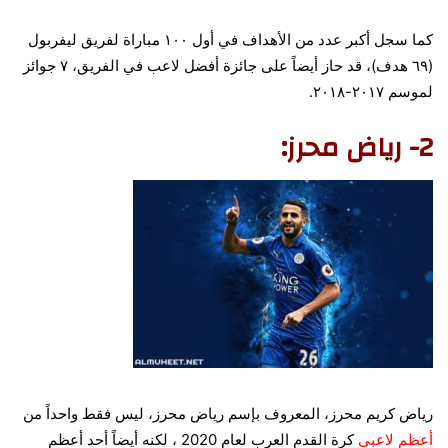
كما سجل أكبر عدد من الأهداف في أول ١٠٠ مباراة لفريق ليفربول
(٦٩ هدف)، قد حاز أيضاً على جائزة أفضل لاعب في الفريق، ٧ جوائز
لموسم ٢٠١٧-٢٠١٨.
2- رياض محرز:
رياض كريم محرز، المعروف بإسم رياض محرز، ليس فقط واحداً من
أعظم لاعبي
كرة القدم العرب لعام 2020 ، لكنه أيضاً
أحد أعظم