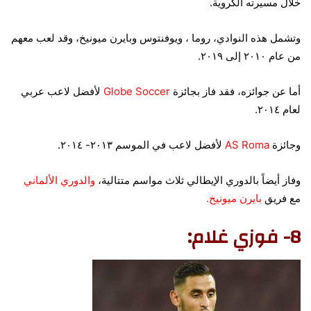
خلال مسيرته الكروية.
وتشمل هذه النوادي، روما ، ويوفنتوس وبايرن ميونيخ، وقد لعب معهم
من عام ٢٠١٠ إلى ٢٠١٩.
أما عن جوائزه، فقد فاز بجائزة
Globe Soccer
لأفضل لاعب عربي
لعام ٢٠١٤.
وجائزة
AS Roma
لأفضل لاعب في الموسم ٢٠١٣- ٢٠١٤.
وفاز أيضاً بالدوري الإيطالي ثلاث مواسم متتالية،
والدوري الألماني
مع فريق
بايرن ميونيخ.
8- فوزي غلام: