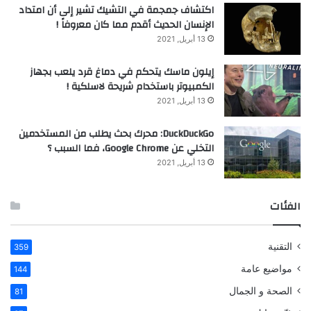
اكتشاف جمجمة في التشيك تشير إلى أن امتداد
الإنسان الحديث أقدم مما كان معروفاً !
13 أبريل, 2021
إيلون ماسك يتحكم في دماغ قرد يلعب بجهاز
الكمبيوتر باستخدام شريحة لاسلكية !
13 أبريل, 2021
DuckDuckGo: محرك بحث يطلب من المستخدمين
التخلي عن Google Chrome، فما السبب ؟
13 أبريل, 2021
الفئات
التقنية
359
مواضيع عامة
144
الصحة و الجمال
81