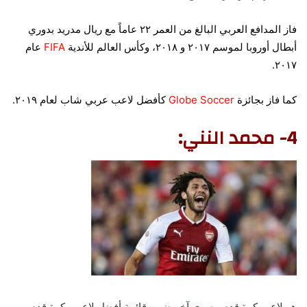
فاز المدافع العربي البالغ من العمر ٢٢ عاماً مع ريال مدريد بدوري
أبطال أوروبا لموسم ٢٠١٧ و ٢٠١٨، وكأس العالم للأندية
FIFA
عام
٢٠١٧.
كما فاز بجائزة
Globe Soccer
كأفضل لاعب عربي شاب لعام ٢٠١٩.
4- محمد النني:
هو لاعب كرة قدم
مصري
آخر ضمن قائمة أفضل لاعبين كرة قدم