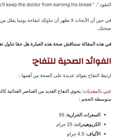
النقود “. ” Eat an apple on going to bed, and you’ll keep the doctor from earning his bread ”
في حين أن الأبحاث لا تظهر أن تناولك لتفاحة يوميا يقلل من
صحتك.
في هذه المقالة سنناقش صحة هذه العبارة هل حقا تناول تفا
الفوائد الصحية للتفاح:
ارتبط التفاح بفوائد عديدة على الصحة من أهمها :
غني بالمغذيات:
يحوي التفاح العديد من العناصر الغذائية ك
متوسطة الحجم :
السعرات الحرارية:
95
الكربوهيدرات:
25 جرام
الألياف:
4.5 جرام