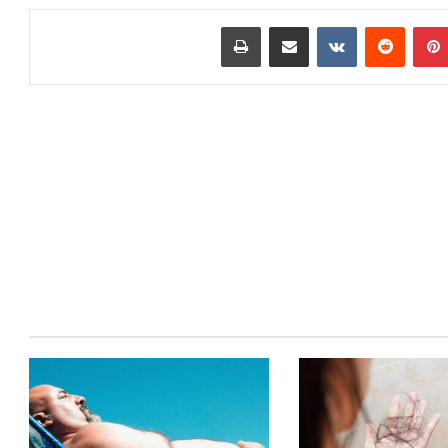
بينتيريست
‏Reddit
‏VKontakte
مشاركة عبر البريد
طباعة