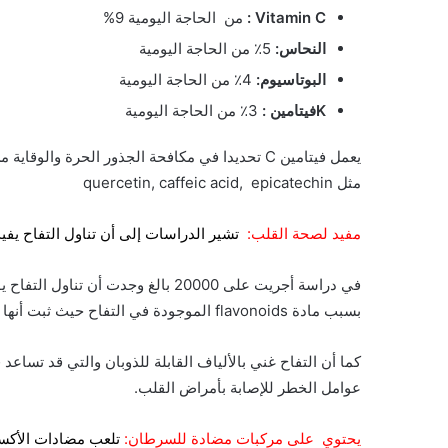
Vitamin C :
من الحاجة اليومية 9%
النحاس:
5٪ من الحاجة اليومية
البوتاسيوم:
4٪ من الحاجة اليومية
Kفيتامين :
3٪ من الحاجة اليومية
يعمل فيتامين C تحديدا في مكافحة الجذور الحرة وال
مثل quercetin, caffeic acid, epicatechin
مفيد لصحة القلب:
تشير الدراسات إلى أن تناول التفاح يفي
في دراسة أجريت على 20000 بالغ وجدت أ
بسبب مادة flavonoids الموجودة في التفاح حيث ثبت أنها تقلل من الالتهاب وتحمي من أمراض القلب.
كما أن التفاح غني بالألياف القابلة للذوبان والتي قد تسا
عوامل الخطر للإصابة بأمراض القلب.
يحتوي على مركبات مضادة للسرطان: