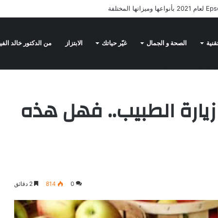
ك تشير إلى أن امتداد الإنسان الحديث أقدم مما كان معروفاً !
قنية
الصحة و الجمال
غيّر حياتك
الابتزاز
من الدكتور خالد الف
عن زيارة الطبيب.. فهل هذه حقيقة ؟
زيارة الطبيب.. فهل هذه
0
814
2 دقائق