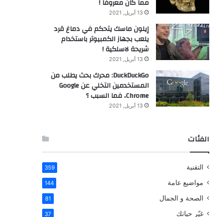
مما كان معروفاً !
13 أبريل, 2021
إيلون ماسك يتحكم في دماغ قرد
يلعب بجهاز الكمبيوتر باستخدام
شريحة لاسلكية !
13 أبريل, 2021
DuckDuckGo: محرك بحث يطلب من
المستخدمين التخلي عن Google
Chrome، فما السبب ؟
13 أبريل, 2021
الفئات
التقنية
359
مواضيع عامة
144
الصحة و الجمال
81
غيّر حياتك
37