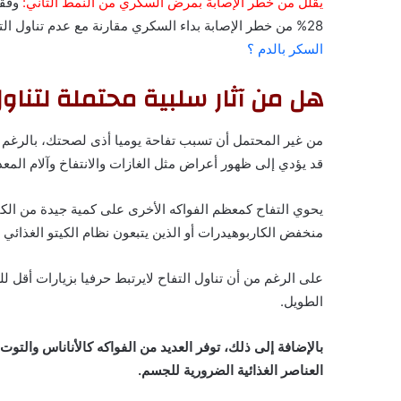
يقلل من خطر الإصابة بمرض السكري من النمط الثاني:
وفقا
28% من خطر الإصابة بداء السكري مقارنة مع عدم تناول التفاح أبدا.
السكر بالدم ؟
هل من آثار سلبية محتملة لتناول 
من غير المحتمل أن تسبب تفاحة يوميا أذى لصحتك، بالرغم م
قد يؤدي إلى ظهور أعراض مثل الغازات والانتفاخ وآلام المعد
يحوي التفاح كمعظم الفواكه الأخرى على كمية جيدة من الك
منخفض الكاربوهيدرات أو الذين يتبعون نظام الكيتو الغذائي
على الرغم من أن تناول التفاح لايرتبط حرفيا بزيارات أقل لل
الطويل.
بالإضافة إلى ذلك، توفر العديد من الفواكه كالأناناس والت
العناصر الغذائية الضرورية للجسم.