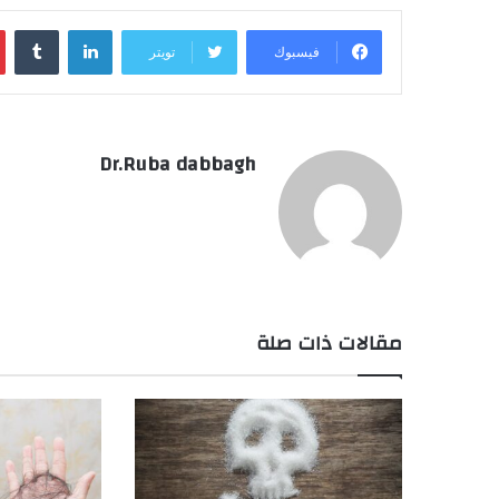
لينكدإن
‏Tumblr
فيسبوك
تويتر
Dr.Ruba dabbagh
مقالات ذات صلة