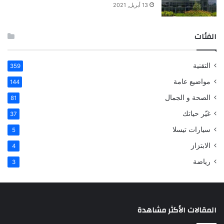
13 أبريل, 2021
الفئات
التقنية
359
مواضيع عامة
144
الصحة و الجمال
81
غيّر حياتك
37
سيارات تيسلا
5
الابتزاز
4
رياضة
3
المقالات الأكثر مشاهدة