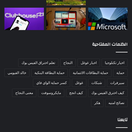
الكلمات المفتاحية
اخبار تكنلوجيا
اخبار غوغل
النجاح
تعلم اختراق الفيس بوك
حماية
حماية البطاقات الائتمانية
حماية البطاقة البنكية
خالد الفيومي
سيرفرات
شبكات
غوغل
كسر حماية الواي فاي
كيف اخترق الفيس بوك
كيف انجح
مايكروسوفت
معنى النجاح
نصائح امنيه
هكر
تابعنا