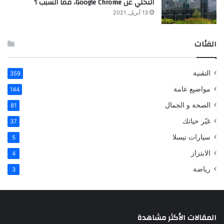
التخلي عن Google Chrome، فما السبب ؟
13 أبريل, 2021
الفئات
التقنية
359
مواضيع عامة
144
الصحة و الجمال
81
غيّر حياتك
37
سيارات تيسلا
5
الابتزاز
4
رياضة
3
المقالات الأكثر مشاهدة