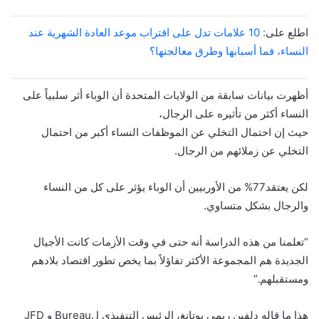
اطلع على
: 10 علامات تدل على اقتراب موعد العادة الشهرية عند
النساء، فما أسبابها وطرق معالجتها؟
أظهرت بيانات سابقة من الولايات المتحدة أن الوباء أثر سلبياً على
النساء أكثر من تأثيره على الرجال،
حيث إن احتمال التخلي عن الموظفات النساء أكبر من احتمال
التخلي عن زملائهم من الرجال.
لكن يعتقد77% من الأوربيين أن الوباء يؤثر على كل من النساء
والرجال بشكل متساوي.
“تعلمنا من هذه الدراسة أنه حتى في وقت الأزمات كانت الأجيال
الجديدة هم المجموعة الأكثر تفاؤلاً بما يخص تطور اقتصاد بلادهم
ومستقبلهم.”
هذا ما قاله دلفين ريمي بوتانغ، الرئيس التنفيذي لBureau و JFD