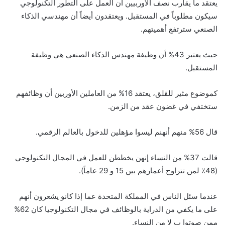
يعتقد ما يقارب نصف الأوربيين أن العمل على التطور التكنولوجي
سيكون مطلوباً في المستقبل. ويعتقدون أيضاً أن مهندسي الذكاء
الصنعي سترتفع أهميتهم.
حيث يعتبر 43% أن وظيفة مهندس الذكاء الصنعي هي وظيفة
المستقبل.
كموضوع مثير للقلق، يعتقد 16% من العاملين الأوربين أن وظائفهم
ستختفي في غضون عقد من الزمن.
قال 56% منهم أنهنم ليسوا مؤهلين للدخول بالعالم الرقمي.
قالت 37% من النساء إنهن يخططن للعمل في المجال التكنولوجي
(48٪ لمن تتراوح أعمارهم بين 15 و 29 عاماً).
عندما سئل الناس في المملكة المتحدة عما إذا كانو يشعرون أنهم
على ما يكفي من الدراية بالوظائف في مجال التكنولوجيا كان 62%
ممن صوتوا ب لا من النساء.