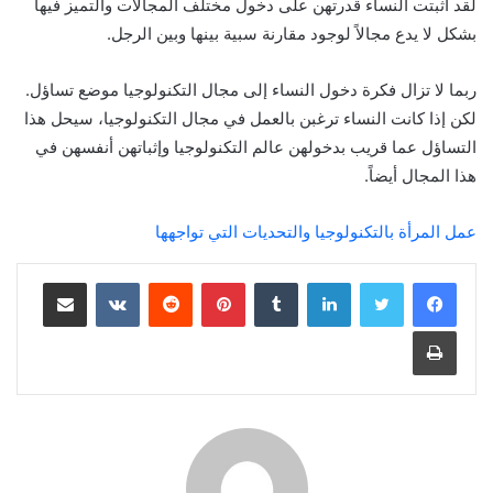
لقد أثبتت النساء قدرتهن على دخول مختلف المجالات والتميز فيها
بشكل لا يدع مجالاً لوجود مقارنة سبية بينها وبين الرجل.
ربما لا تزال فكرة دخول النساء إلى مجال التكنولوجيا موضع تساؤل.
لكن إذا كانت النساء ترغبن بالعمل في مجال التكنولوجيا، سيحل هذا
التساؤل عما قريب بدخولهن عالم التكنولوجيا وإثباتهن أنفسهن في
هذا المجال أيضاً.
عمل المرأة بالتكنولوجيا والتحديات التي تواجهها
لينكدإن
‏Tumblr
بينتيريست
‏Reddit
‏VKontakte
مشاركة عبر البريد
طباعة