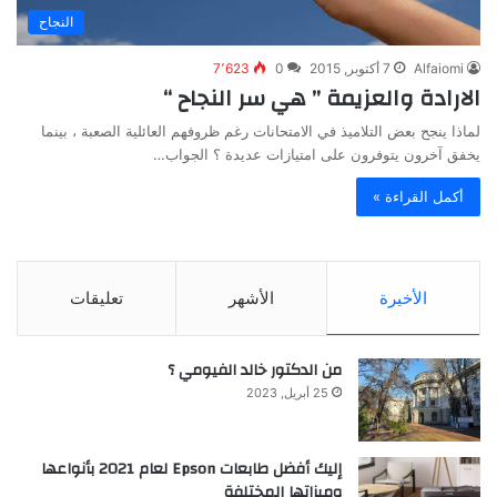
النجاح
Alfaiomi
7 أكتوبر, 2015
0
7٬623
الارادة والعزيمة ” هي سر النجاح “
لماذا ينجح بعض التلاميذ في الامتحانات رغم ظروفهم العائلية الصعبة ، بينما
يخفق آخرون يتوفرون على امتيازات عديدة ؟ الجواب…
أكمل القراءة »
الأخيرة
الأشهر
تعليقات
من الدكتور خالد الفيومي ؟
25 أبريل, 2023
إليك أفضل طابعات Epson لعام 2021 بأنواعها
وميزاتها المختلفة