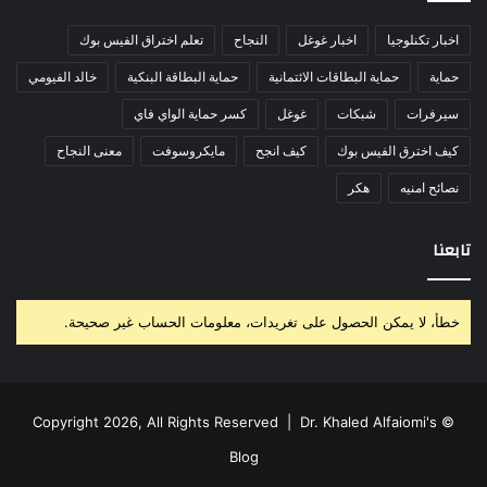
اخبار تكنلوجيا
اخبار غوغل
النجاح
تعلم اختراق الفيس بوك
حماية
حماية البطاقات الائتمانية
حماية البطاقة البنكية
خالد الفيومي
سيرفرات
شبكات
غوغل
كسر حماية الواي فاي
كيف اخترق الفيس بوك
كيف انجح
مايكروسوفت
معنى النجاح
نصائح امنيه
هكر
تابعنا
خطأ، لا يمكن الحصول على تغريدات، معلومات الحساب غير صحيحة.
Dr. Khaled Alfaiomi's
© Copyright 2026, All Rights Reserved |
Blog