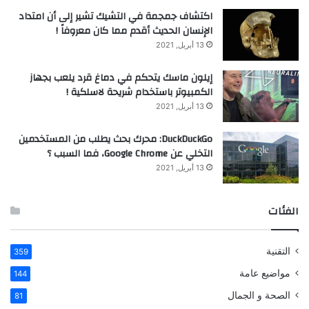
اكتشاف جمجمة في التشيك تشير إلى أن امتداد
الإنسان الحديث أقدم مما كان معروفاً !
13 أبريل, 2021
إيلون ماسك يتحكم في دماغ قرد يلعب بجهاز
الكمبيوتر باستخدام شريحة لاسلكية !
13 أبريل, 2021
DuckDuckGo: محرك بحث يطلب من المستخدمين
التخلي عن Google Chrome، فما السبب ؟
13 أبريل, 2021
الفئات
التقنية
359
مواضيع عامة
144
الصحة و الجمال
81