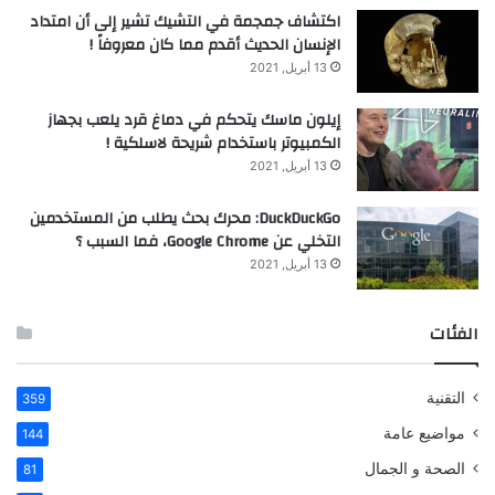
اكتشاف جمجمة في التشيك تشير إلى أن امتداد
الإنسان الحديث أقدم مما كان معروفاً !
13 أبريل, 2021
إيلون ماسك يتحكم في دماغ قرد يلعب بجهاز
الكمبيوتر باستخدام شريحة لاسلكية !
13 أبريل, 2021
DuckDuckGo: محرك بحث يطلب من المستخدمين
التخلي عن Google Chrome، فما السبب ؟
13 أبريل, 2021
الفئات
التقنية
359
مواضيع عامة
144
الصحة و الجمال
81