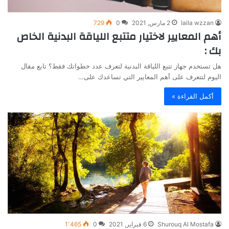
laila wzzan
2 مارس, 2021
0
729
أهم المعايير لاختيار متتبع اللياقة البدنية الخاص
بك :
هل تستخدم جهاز تتبع اللياقة البدنية لتعرف عدد خطواتك فقط؟ تابع مقال
اليوم لتتعرف على أهم المعايير التي تساعدك على…
أكمل القراءة »
Shurouq Al Mostafa
6 فبراير, 2021
0
1٬465